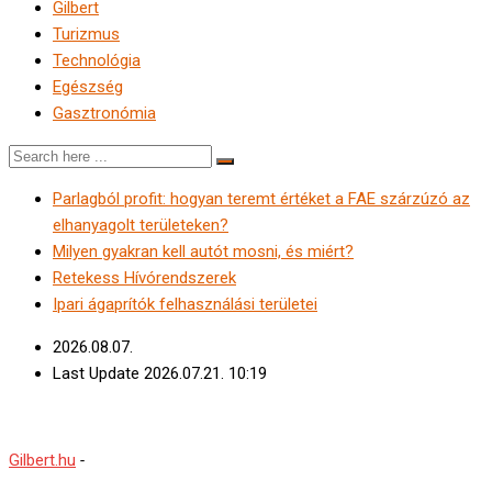
Gilbert
Turizmus
Technológia
Egészség
Gasztronómia
Parlagból profit: hogyan teremt értéket a FAE szárzúzó az
elhanyagolt területeken?
Milyen gyakran kell autót mosni, és miért?
Retekess Hívórendszerek
Ipari ágaprítók felhasználási területei
2026.08.07.
Last Update 2026.07.21. 10:19
Gallery Layout 1
Gilbert.hu
-
Gallery Layout 1