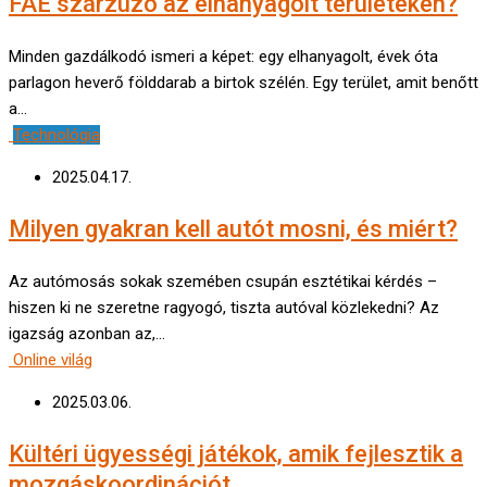
FAE szárzúzó az elhanyagolt területeken?
Minden gazdálkodó ismeri a képet: egy elhanyagolt, évek óta
parlagon heverő földdarab a birtok szélén. Egy terület, amit benőtt
a…
Technológia
2025.04.17.
Milyen gyakran kell autót mosni, és miért?
Az autómosás sokak szemében csupán esztétikai kérdés –
hiszen ki ne szeretne ragyogó, tiszta autóval közlekedni? Az
igazság azonban az,…
Online világ
2025.03.06.
Kültéri ügyességi játékok, amik fejlesztik a
mozgáskoordinációt