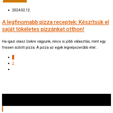
Gasztronómia
2024.02.12.
A legfinomabb pizza receptek: Készítsük el
saját tökéletes pizzánkat otthon!
Ha igazi olasz ízekre vágyunk, nincs is jobb választás, mint egy
frissen sütött pizza. A pizza az egyik legnépszerűbb étel…
1
2
© Minden jog fenntartva 2024.