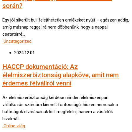
során?
Egy jól sikerült buli felejthetetlen emlékeket nyújt – egészen addig,
amíg másnap reggel rá nem döbbenünk, hogy a nappali
csatatérré…
Uncategorized
2024.12.01.
HACCP dokumentáció: Az
élelmiszerbiztonság alapköve, amit nem
érdemes félvállról venni
Az élelmiszerbiztonság kérdése minden élelmiszeripari
vállalkozás számára kiemelt fontosságú, hiszen nemcsak a
hatóságok elvárásainak kell megfelelni, hanem a vásárlók
bizalmát…
Online világ