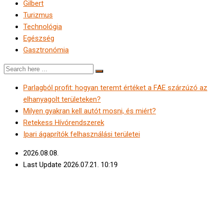
Gilbert
Turizmus
Technológia
Egészség
Gasztronómia
Parlagból profit: hogyan teremt értéket a FAE szárzúzó az
elhanyagolt területeken?
Milyen gyakran kell autót mosni, és miért?
Retekess Hívórendszerek
Ipari ágaprítók felhasználási területei
2026.08.08.
Last Update 2026.07.21. 10:19
Blog