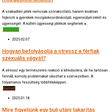
A szabadtéri játék nemcsak szórakoztató, hanem kiválóan
fejleszti a gyerekek mozgáskoordinációját, egyensúlyérzékét és
ügyességét. A kültéri ügyességi játékok segítenek a…
Egészség
2025.02.07.
Hogyan befolyásolja a stressz a férfiak
szexuális vágyát?
A stressz egy természetes reakció a kihívásokra, de ha tartósan
fennáll, komoly problémákat okozhat a szervezetben. A
folyamatos feszültség többféleképpen…
Kiemelt
2025.01.18.
Mire figyeljünk egy buli utáni takarítás